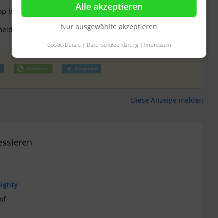
Alle akzeptieren
pp bei mir melden.
Nur ausgewählte akzeptieren
 melden über WhatsApp: +49 178 2419245
Cookie-Details
|
Datenschutzerklärung
|
Impressum
Diese Anzeige melden
essieren
ighty
of