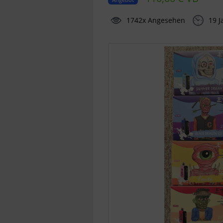
1742x Angesehen
19 J