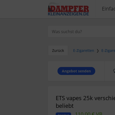
Einfa
Zurück
E-Zigaretten
❯
E-Zigar
Angebot senden
ETS vapes 25k verschi
beliebt
110,00 € VB
Angebot