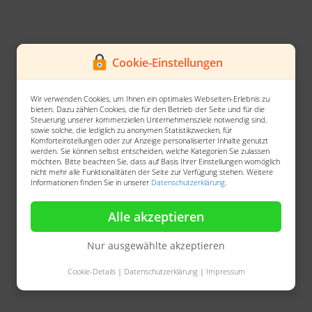
Cookie-Einstellungen
Wir verwenden Cookies, um Ihnen ein optimales Webseiten-Erlebnis zu
bieten. Dazu zählen Cookies, die für den Betrieb der Seite und für die
Steuerung unserer kommerziellen Unternehmensziele notwendig sind,
sowie solche, die lediglich zu anonymen Statistikzwecken, für
Komforteinstellungen oder zur Anzeige personalisierter Inhalte genutzt
werden. Sie können selbst entscheiden, welche Kategorien Sie zulassen
möchten. Bitte beachten Sie, dass auf Basis Ihrer Einstellungen womöglich
nicht mehr alle Funktionalitäten der Seite zur Verfügung stehen. Weitere
Informationen finden Sie in unserer
Datenschutzerklärung
.
Alle akzeptieren
Nur ausgewählte akzeptieren
Cookie-Details
|
Datenschutzerklärung
|
Impressum