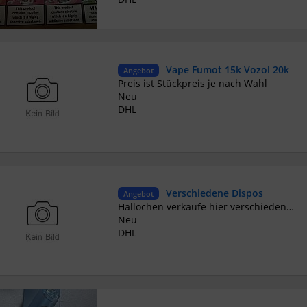
Vape Fumot 15k Vozol 20k
Angebot
Preis ist Stückpreis je nach Wahl
Neu
DHL
Verschiedene Dispos
Angebot
Hallöchen verkaufe hier verschiedene dispos mit verschiedenen puffs Von 4500-15.000 Meldet euch einfach über meine Facebook gruppe https://www.facebook.com/groups/25041570555460824/?ref=share Oder 01520/6471750 Bilder findet ihr dort auch Preise von 8-15€ Leider kann ich hier keine Bilder hochladen
Neu
DHL