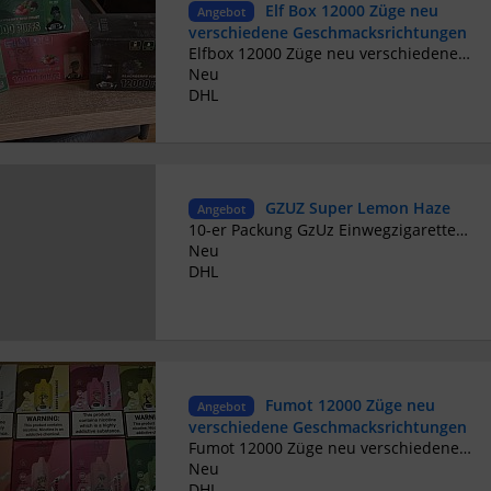
Elf Box 12000 Züge neu
Angebot
verschiedene Geschmacksrichtungen
Elfbox 12000 Züge neu verschiedene Geschmacksrichtungen Geschmacksrichtung einfach anfragen. Neu OVP. Privatverkauf daher keine Garantie oder Rücknahme. Abholung und Barzahlung oder Versand und Zahlung per Paypal möglich.
Neu
DHL
GZUZ Super Lemon Haze
Angebot
10-er Packung GzUz Einwegzigaretten Verschiedene Geschmacksrichtungen Neu und verpackt
Neu
DHL
Fumot 12000 Züge neu
Angebot
verschiedene Geschmacksrichtungen
Fumot 12000 Züge neu verschiedene Geschmacksrichtungen Geschmacksrichtung einfach anfragen. Neu OVP. Privatverkauf daher keine Garantie oder Rücknahme. Abholung und Barzahlung oder Versand und Zahlung per Paypal möglich.
Neu
DHL