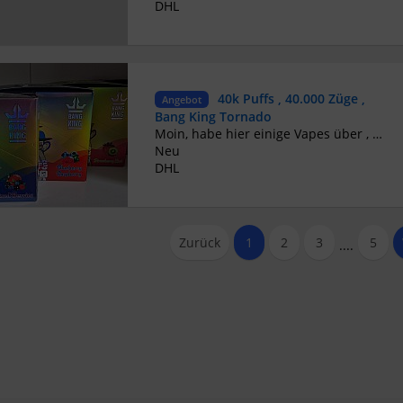
DHL
40k Puffs , 40.000 Züge ,
Angebot
Bang King Tornado
Moin, habe hier einige Vapes über , die nicht mehr benötigt werden. Alle noch in ihrer Original Verpackung! Geschmack: - Mixed Berries / gemixte Beeren - Blueberry Rasberry / Blaubeere Himbeere - Strawberry Kiwi / Erdbeer Kiwi - Strawberry Ice / Erdbeer Eis Dein Geschmack nicht dabei? Sprich mich einfach an. 1Stk. 12€ 10Stk 10€ (pro Vape) Bei grösserer Stückzahl kann man nochmal klein bisschen was am Preis machen..
Neu
DHL
Zurück
1
2
3
5
....