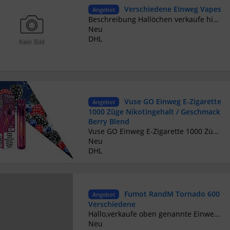
Verschiedene Einweg Vapes
Angebot
Beschreibung Hallöchen verkaufe hier verschiedene dispos mit verschiedenen puffs Von 4500-15.000 Meldet euch einfach über meine Facebook gruppe https://www.facebook.com/groups/25041570555460824/?ref=share
Neu
DHL
Vuse GO Einweg E-Zigarette
Angebot
1000 Züge Nikotingehalt / Geschmack
Berry Blend
Vuse GO Einweg E-Zigarette 1000 Züge Nikotingehalt / Geschmack Berry Blend Verbesserte Technologie trifft auf längeren Genuss: Mit Vuse GO 1000 Berry Blend dampfst du jetzt bis zu 1000* Züge. Der Vape Stick bietet ein intensives Aroma von hellen, süßen Berries, perfekt ergänzt durch einen extra-frischen Twist. Genieße die perfekte Balance zwischen Süße und Frische mit jedem Zug. Für Vuse GO 1000 Berry Blend brauchst du kein extra Device oder Zubehör. Denn der Vape Stick hat einen eingebauten Lithium-Ionen-Akku. Wenn der Akku leer ist, entsorge die Einweg E-Zigarette im Elektromüll. *Basierend auf Labortests mit einem neu hergestellten Vuse GO 1000 Gerät bei einer Zugdauer von einer Sekunde. Kann je nach individuellem Nutzungsverhalten variieren Eigenschaften o Züge: Bis zu 1000* Züge o Nikotingehalt: 20mg/ml Nikotin o Fassungsvermögen: 2ml Liquid o Ceramic Heating Tech: Verbesserte Aroma-Entfaltung o Easy-View Liquid: Den Füllstand immer im Blick o Ergonomisches Mundstück: Besonders komfortables Dampfen o Device Lock: Einfach verschließen und sicher aufbewahren Achtung: Dieses Angebot richtet sich ausschließlich an Volljährige. Das Jugendschutzgesetz verbietet das Angebot und die Abgabe dieses Artikels an Kinder und Jugendliche. Ein Kaufvertrag kommt nur nach erfolgreicher Altersüberprüfung zustande. Zusätzlich führt der Postbote bei der Aushändigung des Pakets eine Überprüfung durch.
Neu
DHL
Fumot RandM Tornado 600
Angebot
Verschiedene
Hallo,verkaufe oben genannte Einweg Vapes mit Steuerbanderrole. Vapes sind teilweise abgelaufen aber noch einwandfrei. Verschiedene Geschmäcker vorhanden . 10 Stück frei mischbar 25 Euro plus Versand. Geschmäcker auf Nachfrage
Neu