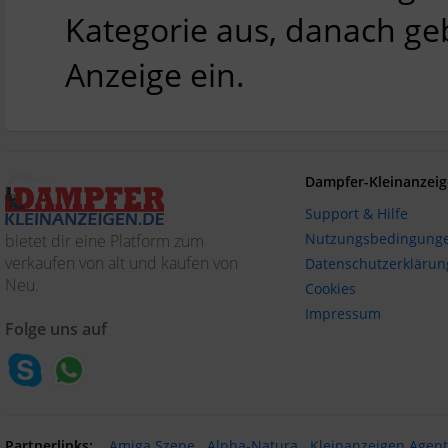
Kategorie aus, danach ge
Anzeige ein.
Dampfer-Kleinanzeig
Support & Hilfe
Nutzungsbedingung
bietet dir eine Platform zum
verkaufen von alt und kaufen von
Datenschutzerklärun
Neu.
Cookies
Impressum
Folge uns auf
Partnerlinks:
Amiga Szene
Alpha-Natura
Kleinanzeigen Agen