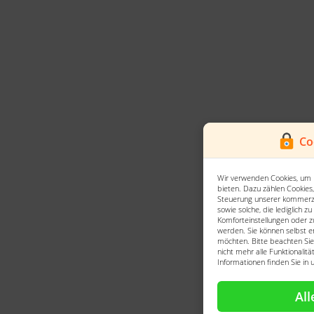
Co
Wir verwenden Cookies, um 
bieten. Dazu zählen Cookies,
Steuerung unserer kommerzi
sowie solche, die lediglich z
Komforteinstellungen oder zu
werden. Sie können selbst e
möchten. Bitte beachten Sie,
nicht mehr alle Funktionalit
Informationen finden Sie in
All