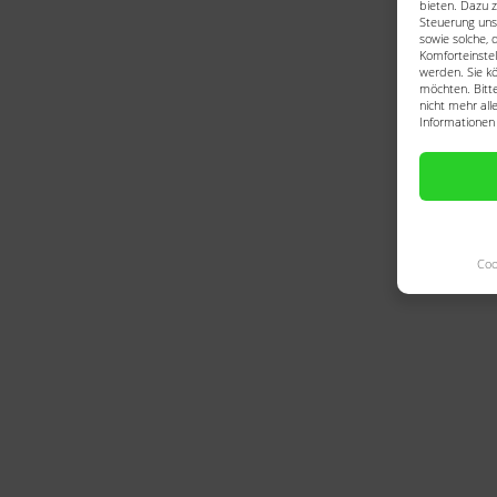
bieten. Dazu z
Steuerung uns
sowie solche, 
Komforteinstel
werden. Sie kö
möchten. Bitte
nicht mehr all
Informationen 
Coo