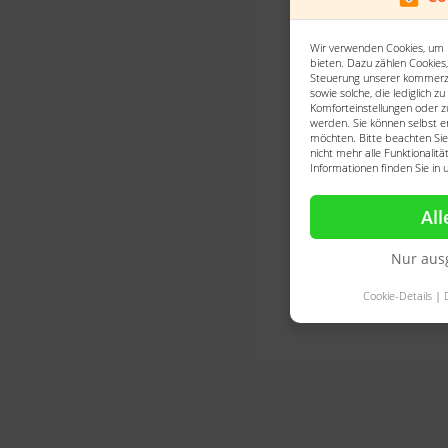
Wir verwenden Cookies, um 
bieten. Dazu zählen Cookies,
Steuerung unserer kommerzi
sowie solche, die lediglich z
Komforteinstellungen oder zu
werden. Sie können selbst e
möchten. Bitte beachten Sie,
nicht mehr alle Funktionalit
Informationen finden Sie in
All
Nur aus
Cookie-Details
|