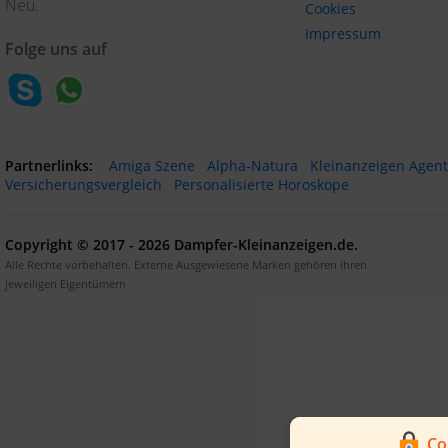
Neu.
Cookies
Impressum
Folge uns auf
Partnerlinks:
Amiga Szene
Alpha-Natura
Kleinanzeigen Agen
Versicherungsvergleich
Personalisierte Horoskope
Copyright © 2017 - 2026 Dampfer-Kleinanzeigen.de.
Alle Rechte vorbehalten. Externe Ausgewiesene Marken gehören ihren
jeweiligen Eigentümern
Co