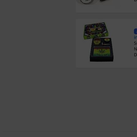
i
N
D