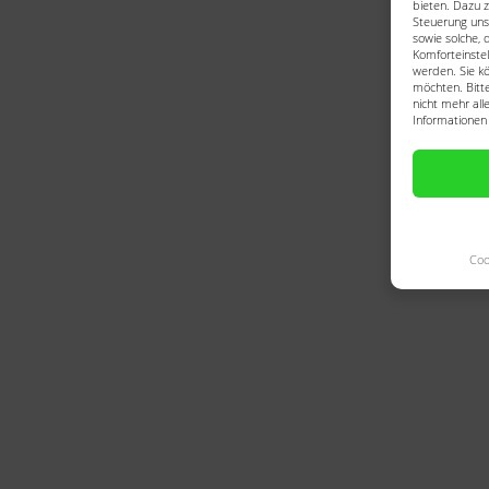
bieten. Dazu z
Steuerung uns
sowie solche, 
Komforteinstel
werden. Sie kö
möchten. Bitte
nicht mehr all
Informationen 
Coo