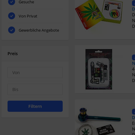
Gesuche
D
Von Privat
N
D
Gewerbliche Angebote
Preis
N
N
D
Filtern
D
N
D