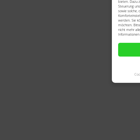
bieten. Dazu z
Steuerung uns
sowie solche, 
Komforteinstel
werden. Sie kö
möchten. Bitte
nicht mehr all
Informationen 
Coo