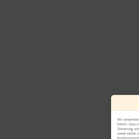
Wir verwenden
bieten. Dazu z
Steuerung uns
sowie solche, 
Komforteinstel