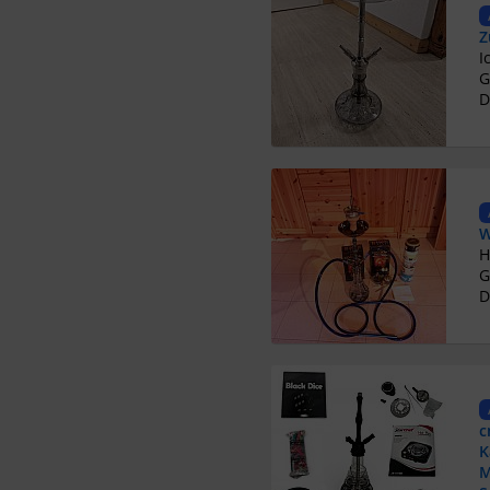
Z
G
D
W
G
D
c
K
M