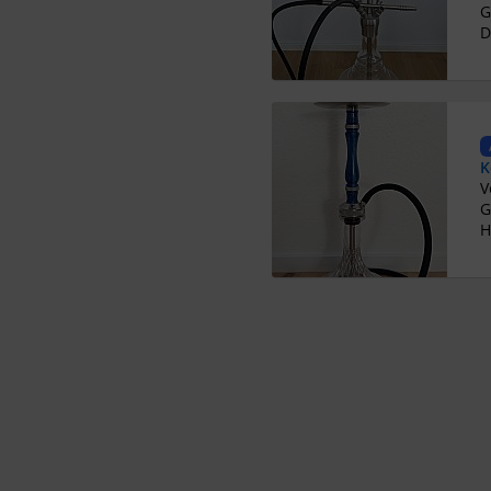
G
D
K
G
H