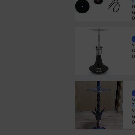
S
G
D
G
D
G
Z
G
D