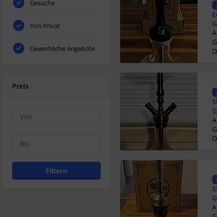
Gesuche
E
G
Von Privat
G
Gewerbliche Angebote
D
Preis
S
G
G
D
Filtern
S
G
G