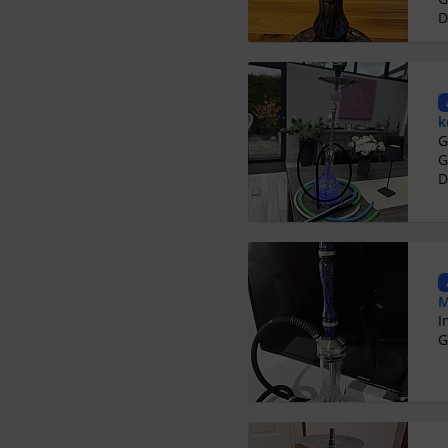
D
k
G
D
M
G