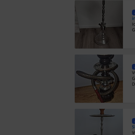
i
G
G
D
S