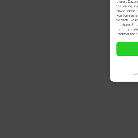
bieten. Dazu z
Steuerung uns
sowie solche, 
Komforteinstel
werden. Sie kö
möchten. Bitte
nicht mehr all
Informationen 
Coo