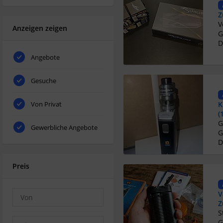
Z
Anzeigen zeigen
G
D
Angebote
Gesuche
Von Privat
K
(
Gewerbliche Angebote
G
D
Preis
V
Z
G