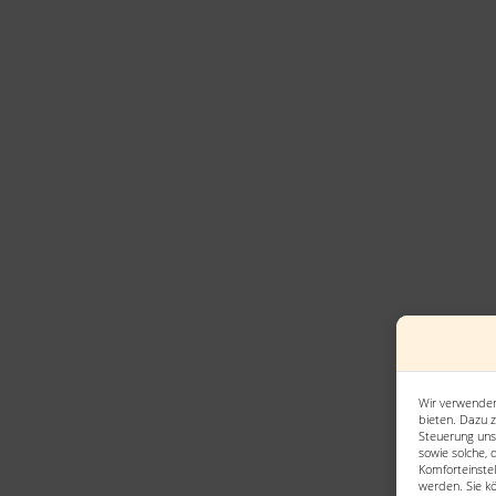
Wir verwenden
bieten. Dazu z
Steuerung uns
sowie solche, 
Komforteinstel
werden. Sie kö