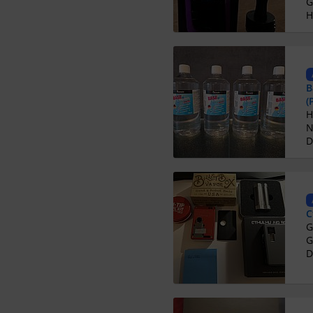
G
H
B
(
N
D
C
G
D