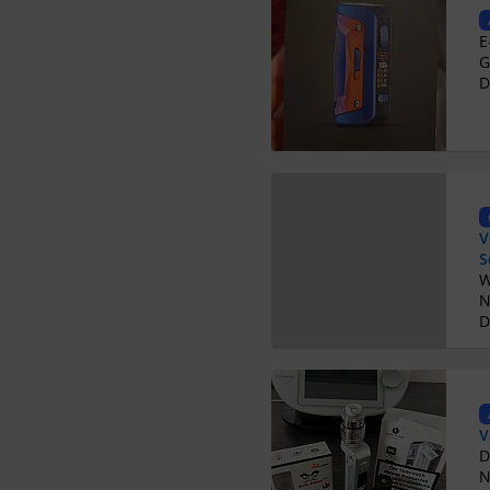
G
D
V
S
N
D
V
N