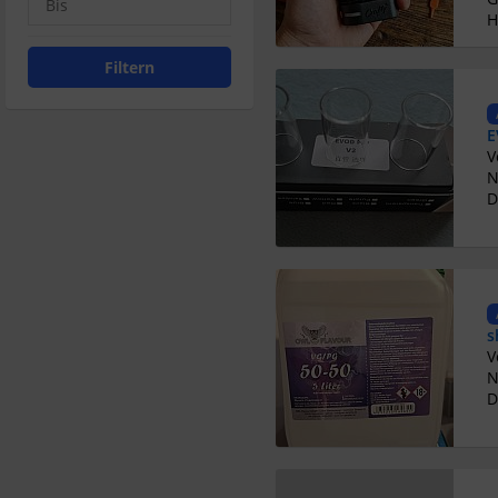
H
Filtern
E
N
D
s
N
D