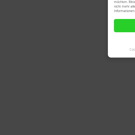
möchten. Bitte
nicht mehr all
Informationen 
Coo