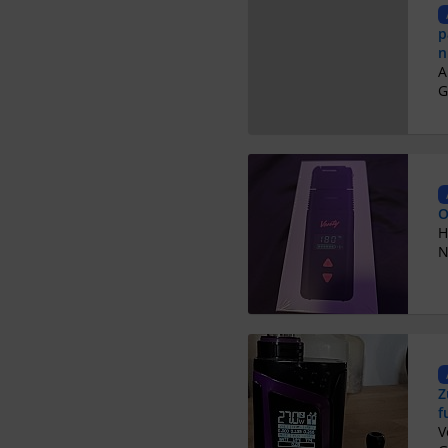
p
n
G
O
N
Z
f