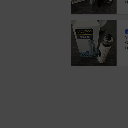
H
V
G
H